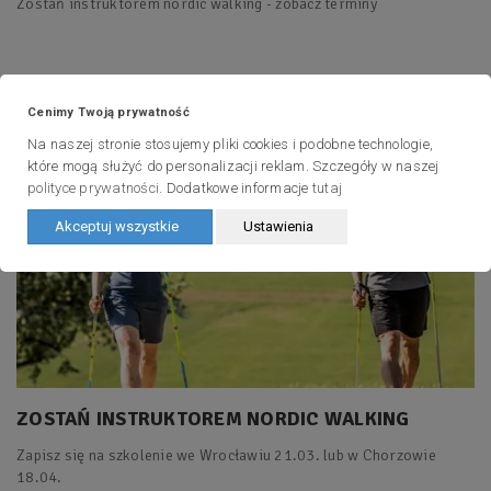
Zostań instruktorem nordic walking - zobacz terminy
2021-03-08
0
3635
Czytaj więcej
Cenimy Twoją prywatność
Na naszej stronie stosujemy pliki cookies i podobne technologie,
które mogą służyć do personalizacji reklam. Szczegóły w naszej
polityce prywatności
. Dodatkowe informacje
tutaj
Akceptuj wszystkie
Ustawienia
ZOSTAŃ INSTRUKTOREM NORDIC WALKING
Zapisz się na szkolenie we Wrocławiu 21.03. lub w Chorzowie
18.04.