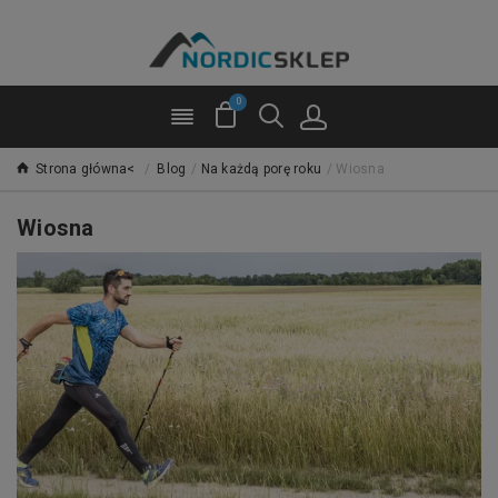
0
Strona główna<
/
Blog
/
Na każdą porę roku
/
Wiosna
Wiosna