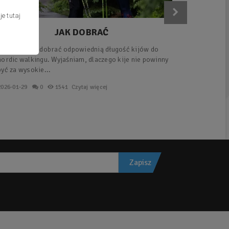
cje
tutaj
JAK DOBRAĆ
ODPOWIEDNIĄ DŁUGOŚĆ
Sprawdź, jak dobrać odpowiednią długość kijów do
Kompletny
KIJÓW DO NORDIC
nordic walkingu. Wyjaśniam, dlaczego kije nie powinny
dobrać ki
WALKINGU?
być za wysokie...
chaosu, za
2026-01-29
0
1541
Czytaj więcej
2026-01-29
Zapisz