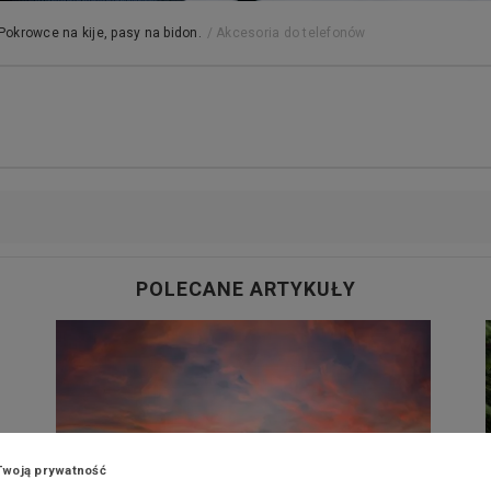
Pokrowce na kije, pasy na bidon.
/
Akcesoria do telefonów
POLECANE ARTYKUŁY
Twoją prywatność