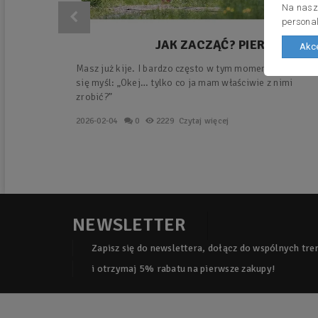
Na nasze
personal
JAK ZACZĄĆ? PIERWSZY
Akce
TRENING Z KIJAMI –
Masz już kije. I bardzo często w tym momencie pojawia
PROSTY PLAN KROK PO
się myśl: „Okej… tylko co ja mam właściwie z nimi
KROKU.
zrobić?”
2026-02-04
0
2229
Czytaj więcej
NEWSLETTER
Zapisz się do newslettera, dołącz do wspólnych tr
i otrzymaj 5% rabatu na pierwsze zakupy!