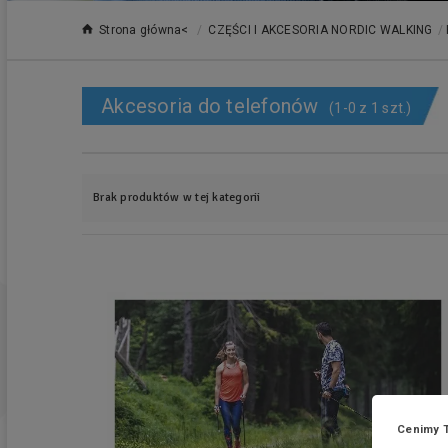
Strona główna<
/
CZĘŚCI I AKCESORIA NORDIC WALKING
/
Akcesoria do telefonów
(1-0 z 1 szt.)
Brak produktów w tej kategorii
Cenimy 