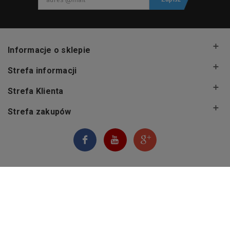
Informacje o sklepie
Strefa informacji
Strefa Klienta
Strefa zakupów
© 2026 NordicSklep.pl
|
Wszelkie prawa zastrzeżone