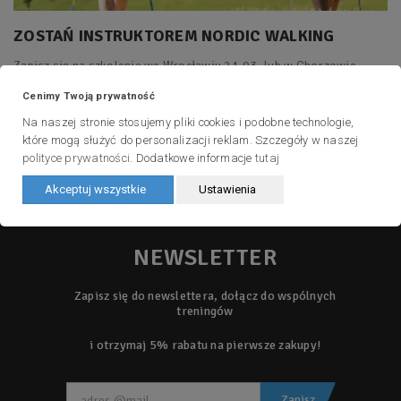
ZOSTAŃ INSTRUKTOREM NORDIC WALKING
Zapisz się na szkolenie we Wrocławiu 21.03. lub w Chorzowie
18.04.
Cenimy Twoją prywatność
Na naszej stronie stosujemy pliki cookies i podobne technologie,
2020-02-07
0
2621
Czytaj więcej
które mogą służyć do personalizacji reklam. Szczegóły w naszej
polityce prywatności
. Dodatkowe informacje
tutaj
Akceptuj wszystkie
Ustawienia
NEWSLETTER
Zapisz się do newslettera, dołącz do wspólnych
treningów
i otrzymaj 5% rabatu na pierwsze zakupy!
Zapisz