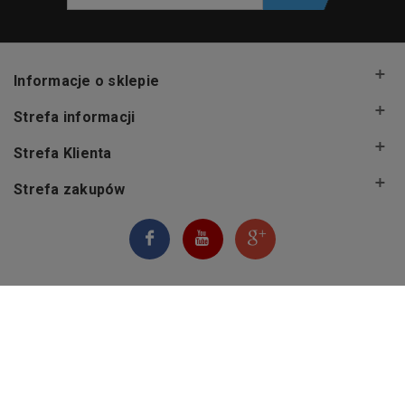
Informacje o sklepie
Strefa informacji
Strefa Klienta
Strefa zakupów
© 2026 NordicSklep.pl
|
Wszelkie prawa zastrzeżone