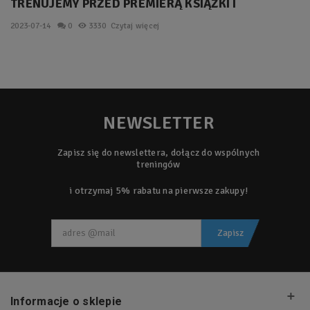
TRENUJEMY PRZED PREMIERĄ KSIĄŻKI I
INFORMACJE NA WAKACJE.
2023-07-14
0
3330
Czytaj więcej
NEWSLETTER
Zapisz się do newslettera, dołącz do wspólnych
treningów
i otrzymaj 5% rabatu na pierwsze zakupy!
Zapisz
Informacje o sklepie