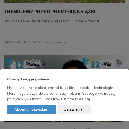
TRENUJEMY PRZED PREMIERĄ KSIĄŻKI
Nowa książka "Nordic walking razem" już we wrześniu.
2023-07-14
0
2971
Czytaj więcej
Cenimy Twoją prywatność
Na naszej stronie stosujemy pliki cookies i podobne technologie,
które mogą służyć do personalizacji reklam. Szczegóły w naszej
polityce prywatności
. Dodatkowe informacje
tutaj
Akceptuj wszystkie
Ustawienia