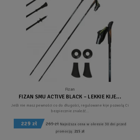
Fizan
FIZAN SMU ACTIVE BLACK – LEKKIE KIJE...
Jeśli nie masz pewności co do długości, regulowane kije pozwolą Ci
bezpiecznie znaleźć...
229 zł
269 zł
Najniższa cena w okresie 30 dni przed
promocją:
215 zł