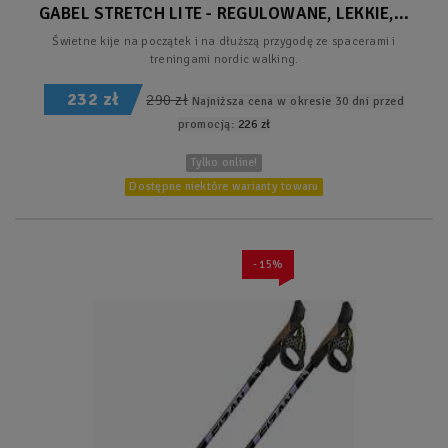
GABEL STRETCH LITE - REGULOWANE, LEKKIE,...
Świetne kije na początek i na dłuższą przygodę ze spacerami i
treningami nordic walking.
232 zł
290 zł
Najniższa cena w okresie 30 dni przed
promocją:
226 zł
Tylko online!
Dostępne niektóre warianty towaru
- 15%