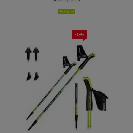
promocją:
180 zł
Dostępne
- 20%