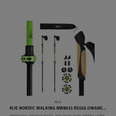
NILS
KIJE NORDIC WALKING NW8611 REGULOWANE...
Najprostszy i najtańszy sposób, żeby zacząć nordic walking. Lekkie,