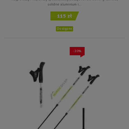
solidne aluminium i...
115 zł
Dostępne
- 20%