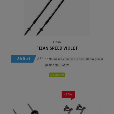
Fizan
FIZAN SPEED VIOLET
246 zł
289 zł
Najniższa cena w okresie 30 dni przed
promocją:
231 zł
Dostępne
- 20%