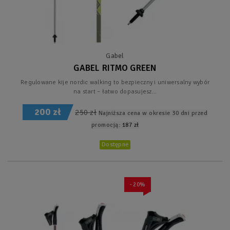
Gabel
GABEL RITMO GREEN
Regulowane kije nordic walking to bezpieczny i uniwersalny wybór
na start – łatwo dopasujesz...
200 zł
250 zł
Najniższa cena w okresie 30 dni przed
promocją:
187 zł
Dostępne
- 20%