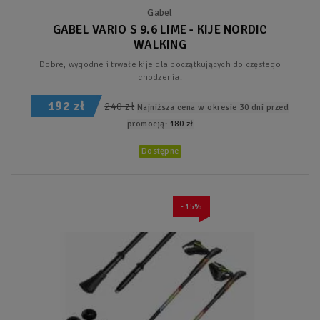
Gabel
GABEL VARIO S 9.6 LIME - KIJE NORDIC
WALKING
Dobre, wygodne i trwałe kije dla początkujących do częstego
chodzenia.
192 zł
240 zł
Najniższa cena w okresie 30 dni przed
promocją:
180 zł
Dostępne
- 15%