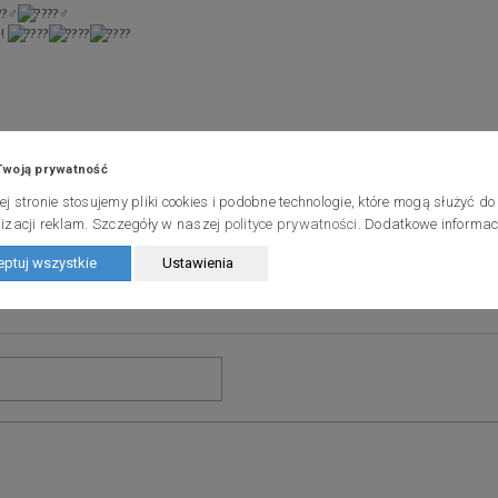
w!
Twoją prywatność
j stronie stosujemy pliki cookies i podobne technologie, które mogą służyć do
izacji reklam. Szczegóły w naszej
polityce prywatności
. Dodatkowe informa
ptuj wszystkie
Ustawienia
APISZ KOMENTARZ