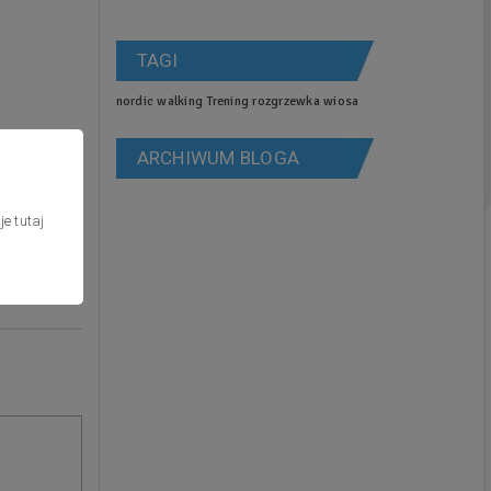
TAGI
nordic walking
Trening
rozgrzewka
wiosa
ARCHIWUM BLOGA
cje
tutaj