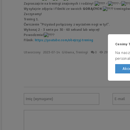
Zapraszajcie na treningi znajomych i rodziny!
Wysyłajcie zdjęcia i filmiki ze swoich
GORĄCYCH
treningó
Zaczynamy!
Trening 1.
Ćwiczenie "Przysiad połączony z wyrzutem nogi w tył".
Wykonaj 2 - 3 serie po 30 - 60 sekund lub więcej!
Powodzenia!
Filmik:
https://youtube.com/obejrzyj-trening
Cenimy 
Utworzony
2023-07-14
Główna
,
Treningi
0
2970
Na nasze
personal
Akce
N