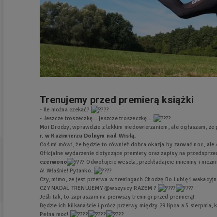
Trenujemy przed premierą książki
- Ile można czekać?
- Jeszcze troszeczkę... jeszcze troszeczkę...
Moi Drodzy, wprawdzie z lekkim niedowierzaniem, ale ogłaszam, że 
r. w Kazimierzu Dolnym nad Wisłą.
Coś mi mówi, że będzie to również dobra okazja by zarwać noc, ale o
Oficjalne wydarzenie dotyczące premiery oraz zapisy na przedsprze
czerwono
Odwołujcie wesela, przekładajcie imieniny i niezm
A! Właśnie! Pytanko.
Czy, mimo, ze jest przerwa w treningach Chodzę Bo Lubię i wakacyjny ż
CZY NADAL TRENUJEMY @wszyscy RAZEM ?
Jeśli tak, to zapraszam na pierwszy treningi przed premierą!
Będzie ich kilkanaście i prócz przerwy między 29 lipca a 5 sierpnia
Pełna moc!