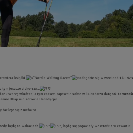
premiera książki
"Nordic Walking Razem"
odbędzie się w weekend
16 - 17
 tym jeszcze cicho-sza...
daż utworzę wkrótce, a tym czasem zapiszcie sobie w kalendarzu datę
16-17 wrześ
iennie dbajcie o zdrowie i kondycję!
ar leje się z nieba to...
, kiedy będę na wakacjach
, będą się pojawiały we wtorki i w czwartki.