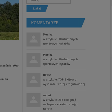
Szukaj
KOMENTARZE
Monika
w artykule:
10 ulubionych
sportowych cytatów
Monika
w artykule:
10 ulubionych
sportowych cytatów
 września 2023
Oliwia
nia na
w artykule:
TOP 5 kijów o
wysokości stałej i regulowanej
robert
w artykule:
Jak osiągnąć
najlepsze efekty trenując
nordic...