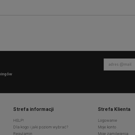
eningów
Strefa informacji
Strefa Klienta
HELP!
Logowanie
Dla kogo i jaki poziom wybrać?
Moje konto
Regulamin
Moje zamówienia