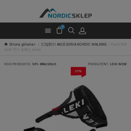
0
Strona główna<
/
CZĘŚCI I AKCESORIA NORDIC WALKING
/
Paski NW
LEKI TR 1 S/M/L silver
KOD PRODUKTU:
SPI-886210125
PRODUCENT:
LEKI NEW
20%
Off