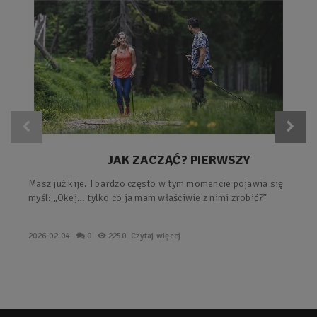
JAK ZACZĄĆ? PIERWSZY
TRENING Z KIJAMI – PROSTY
Masz już kije. I bardzo często w tym momencie pojawia się
PLAN KROK PO KROKU.
myśl: „Okej… tylko co ja mam właściwie z nimi zrobić?”
2026-02-04
0
2250
Czytaj więcej