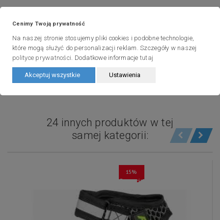
Cenimy Twoją prywatność
Jak zacząć nordic walking?
Na naszej stronie stosujemy pliki cookies i podobne technologie,
Od kogo kupujesz?
które mogą służyć do personalizacji reklam. Szczegóły w naszej
polityce prywatności
. Dodatkowe informacje
tutaj
Pierwsze kroki i warsztaty
Akceptuj wszystkie
Ustawienia
Dostawa i zwroty
24 innych produktów w tej
samej kategorii:
15%
Promocja