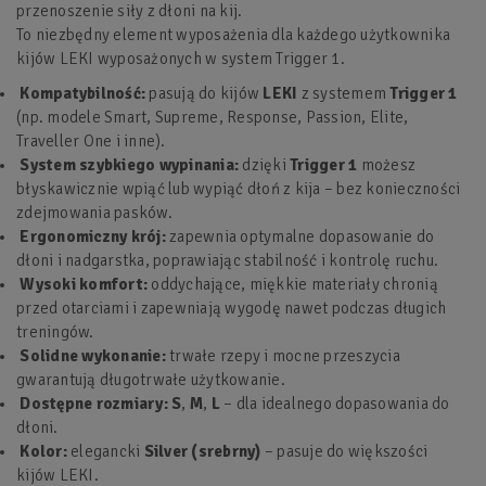
przenoszenie siły z dłoni na kij.
To niezbędny element wyposażenia dla każdego użytkownika
kijów LEKI wyposażonych w system Trigger 1.
Kompatybilność:
pasują do kijów
LEKI
z systemem
Trigger 1
(np. modele Smart, Supreme, Response, Passion, Elite,
Traveller One i inne).
System szybkiego wypinania:
dzięki
Trigger 1
możesz
błyskawicznie wpiąć lub wypiąć dłoń z kija – bez konieczności
zdejmowania pasków.
Ergonomiczny krój:
zapewnia optymalne dopasowanie do
dłoni i nadgarstka, poprawiając stabilność i kontrolę ruchu.
Wysoki komfort:
oddychające, miękkie materiały chronią
przed otarciami i zapewniają wygodę nawet podczas długich
treningów.
Solidne wykonanie:
trwałe rzepy i mocne przeszycia
gwarantują długotrwałe użytkowanie.
Dostępne rozmiary:
S
,
M
,
L
– dla idealnego dopasowania do
dłoni.
Kolor:
elegancki
Silver (srebrny)
– pasuje do większości
kijów LEKI.