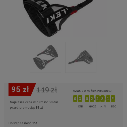
95 zł
119 zł
CZAS DO KOŃCA PROMOCJI
0
0
0
3
3
0
0
0
0
2
2
0
2
2
0
8
8
0
1
1
2
6
5
6
Najniższa cena w okresie 30 dni
DNI
GODZ
MIN
SEC
przed promocją:
89 zł
Dostepna ilość
151