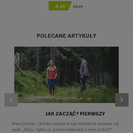
6 zł
10 zł
POLECANE ARTYKUŁY
JAK ZACZĄĆ? PIERWSZY
TRENING Z KIJAMI – PROSTY
Masz już kije. I bardzo często w tym momencie pojawia się
PLAN KROK PO KROKU.
myśl: „Okej… tylko co ja mam właściwie z nimi zrobić?”