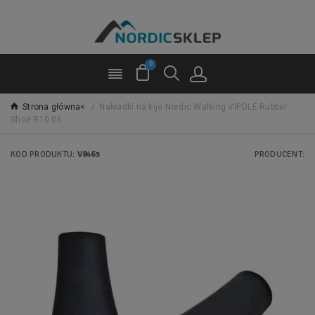
0
Strona główna<
/
Nakładki na kije Nordic Walking VIPOLE Rubber
Shoe R10 06
KOD PRODUKTU:
V8465
PRODUCENT: