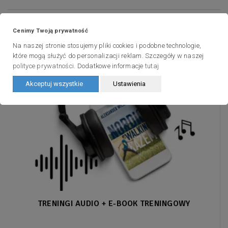
40%
Cenimy Twoją prywatność
Promocja
Na naszej stronie stosujemy pliki cookies i podobne technologie,
które mogą służyć do personalizacji reklam. Szczegóły w naszej
polityce prywatności
. Dodatkowe informacje
tutaj
Akceptuj wszystkie
Ustawienia
TRENINGI AUDIO + E-BOOK TRENINGOWY