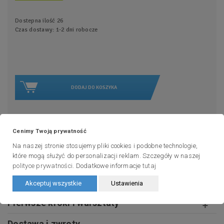
Dostepna ilość
26
Czas dostawy: 1-2 dni robocze
DODAJ DO KOSZYKA
Zadaj pytanie
Cenimy Twoją prywatność
Na naszej stronie stosujemy pliki cookies i podobne technologie,
które mogą służyć do personalizacji reklam. Szczegóły w naszej
Jak zacząć nordic walking?
polityce prywatności
. Dodatkowe informacje
tutaj
Od kogo kupujesz?
Akceptuj wszystkie
Ustawienia
Pierwsze kroki i warsztaty
Dostawa i zwroty