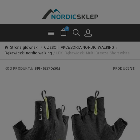
0
Strona główna<
/
CZĘŚCI I AKCESORIA NORDIC WALKING
/
Rękawiczki nordic walking
/
LEKI Rękawiczki Multi Breeze Short white
KOD PRODUKTU:
SPI-653704301
PRODUCENT: