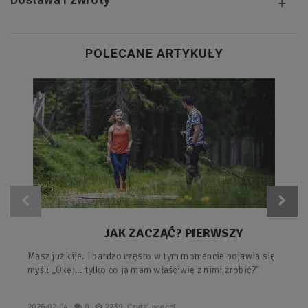
POLECANE ARTYKUŁY
JAK ZACZĄĆ? PIERWSZY
TRENING Z KIJAMI – PROSTY
Masz już kije. I bardzo często w tym momencie pojawia się
PLAN KROK PO KROKU.
myśl: „Okej… tylko co ja mam właściwie z nimi zrobić?”
2026-02-04
0
2239
Czytaj więcej