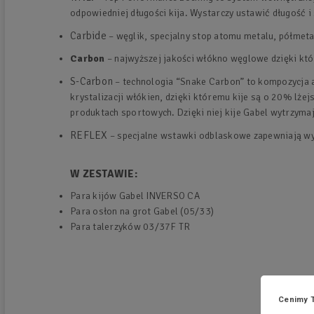
odpowiedniej długości kija. Wystarczy ustawić długość 
Carbide
– węglik, specjalny stop atomu metalu, półmetal
Carbon
– najwyższej jakości włókno węglowe dzięki któ
S-Carbon
– technologia “Snake Carbon” to kompozycja 
krystalizacji włókien, dzięki któremu kije są o 20% l
produktach sportowych. Dzięki niej kije Gabel wytrzymaj
REFLEX
– specjalne wstawki odblaskowe zapewniają w
W ZESTAWIE:
Para kijów Gabel INVERSO CA
Para osłon na grot Gabel (05/33)
Para talerzyków 03/37F TR
2
Cenimy 