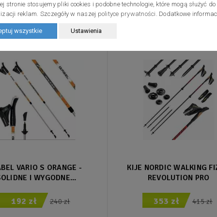
j stronie stosujemy pliki cookies i podobne technologie, które mogą służyć do
izacji reklam. Szczegóły w naszej
polityce prywatności
. Dodatkowe informa
20%
15%
ptuj wszystkie
Ustawienia
Promocja
Promocja
BEL VARIO S ORANGE -
KIJE NORDIC WALKING F
OLIDNE I WYGODNE...
REVOLUTION PRO
192 zł
353 zł
240 zł
415 zł