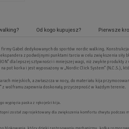
walking?
Od kogo kupujesz?
Pierwsze kro
firmy Gabel dedykowanych do sportów nordic walking. Konstrukcja k
spandera z podwójnymi punktami tarcia w celu zwiększenia siły blo
ON” dla lepszej sztywności i mniejszej wagi, niż zwykłe produkty
na pot korka i jest wyposażony w „Nordic Click System” (N.C.S.), kt
szarach miejskich, a zwłaszcza w nocy, do materiału kija przymocow
 z wolframu zapewnia doskonałą przyczepność w każdym terenie.
o wypięcia paska z rękojeści kija.
stopni został zaprojektowany dla zwiększenia komfortu chwytu podczas 
o blokowania, który dzięki zastosowaniu mechanizmu „kołka rozporowego