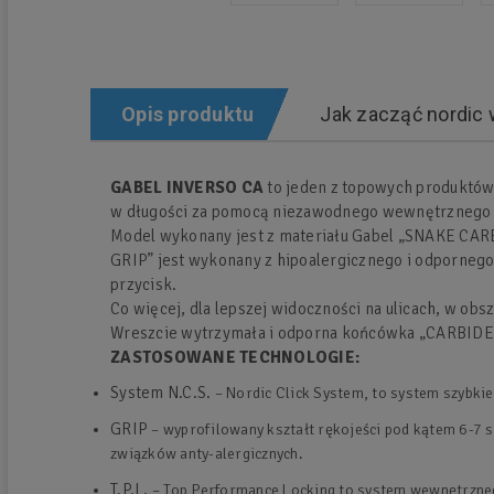
Opis produktu
Jak zacząć nordic 
GABEL INVERSO CA
to jeden z topowych produktów 
w długości za pomocą niezawodnego wewnętrznego ek
Model wykonany jest z materiału Gabel „SNAKE CARB
GRIP” jest wykonany z hipoalergicznego i odpornego 
przycisk.
Co więcej, dla lepszej widoczności na ulicach, w ob
Wreszcie wytrzymała i odporna końcówka „CARBIDE”
ZASTOSOWANE TECHNOLOGIE:
System N.C.S.
– Nordic Click System, to system szybkieg
GRIP
– wyprofilowany kształt rękojeści pod kątem 6-7 
związków anty-alergicznych.
T.P.L.
– Top Performance Locking to system wewnętrzneg