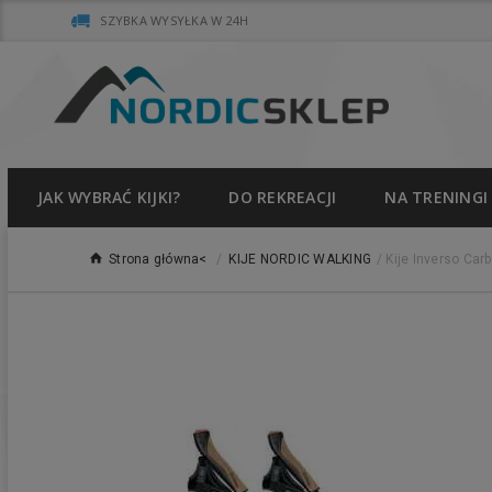
SZYBKA WYSYŁKA W 24H
JAK WYBRAĆ KIJKI?
DO REKREACJI
NA TRENINGI
Strona główna<
/
KIJE NORDIC WALKING
/
Kije Inverso Car