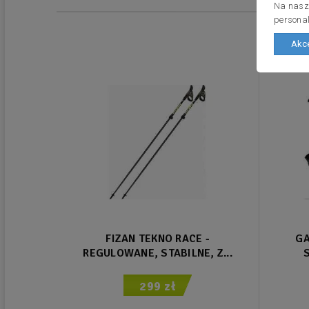
Na nasze
personal
Akce
FIZAN TEKNO RACE -
GA
REGULOWANE, STABILNE, Z...
S
299 zł