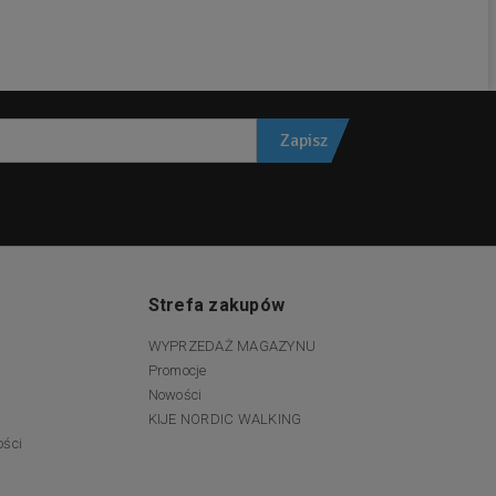
Zapisz
Strefa zakupów
WYPRZEDAŻ MAGAZYNU
Promocje
Nowości
KIJE NORDIC WALKING
ości