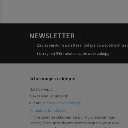
NEWSLETTER
Zapisz się do newslettera, dołącz do wspólnych tr
i otrzymaj 5% rabatu na pierwsze zakupy!
Informacje o sklepie
Nordicsklep.pl
Aleksander Wilanowski
e-mail:
kontakt@nordicsklep.pl
Formularz kontaktowy
Informujemy, że sklep nie ma punktu stacjonarnego.
Sprzęt, który sprzedajemy można obejrzeć jedynie na