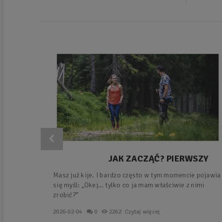
JAK ZACZĄĆ? PIERWSZY
TRENING Z KIJAMI –
Masz już kije. I bardzo często w tym momencie pojawia
PROSTY PLAN KROK PO
się myśl: „Okej… tylko co ja mam właściwie z nimi
KROKU.
zrobić?”
2026-02-04
0
2262
Czytaj więcej