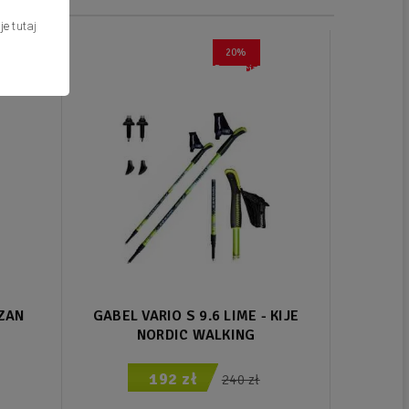
cje
tutaj
20%
Promocja
IZAN
GABEL VARIO S 9.6 LIME - KIJE
KIJE 
NORDIC WALKING
192 zł
240 zł