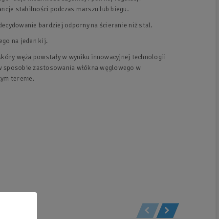
ncje stabilności podczas marszu lub biegu.
decydowanie bardziej odporny na ścieranie niż stal.
go na jeden kij.
kóry węża powstały w wyniku innowacyjnej technologii
ja w sposobie zastosowania włókna węglowego w
zym terenie.
i: