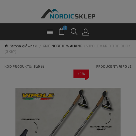
0
Strona główna<
/
KIJE NORDIC WALKING
/
VIPOLE VARIO TOP CLICK
(GREY)
KOD PRODUKTU:
S20 33
PRODUCENT:
VIPOLE
10%
Off