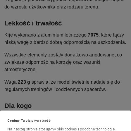
do wzrostu użytkownika oraz rodzaju terenu.
Lekkość i trwałość
Kije wykonano z aluminium lotniczego
7075
, które łączy
niską wagę z bardzo dobrą odpornością na uszkodzenia.
Wszystkie elementy zostały dodatkowo anodowane, co
zwiększa odporność na korozję oraz warunki
atmosferyczne.
Waga
223 g
sprawia, że model świetnie nadaje się do
regularnych treningów i codziennych spacerów.
Dla kogo
Dla osób początkujących oraz średniozaawansowanych,
Cenimy Twoją prywatność
które chcą trenować na sprzęcie wygodnym, trwałym i
Na naszej stronie stosujemy pliki cookies i podobne technologie,