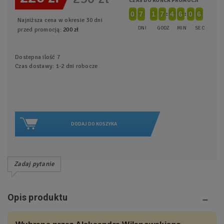
CZAS DO KOŃCA PROMOCJI
0
0
0
7
7
0
1
1
0
7
7
0
4
4
0
6
6
0
0
0
1
5
6
5
Najniższa cena w okresie 30 dni
DNI
GODZ
MIN
SEC
przed promocją:
200 zł
Dostepna ilość
7
Czas dostawy: 1-2 dni robocze
DODAJ DO KOSZYKA
Zadaj pytanie
Opis produktu