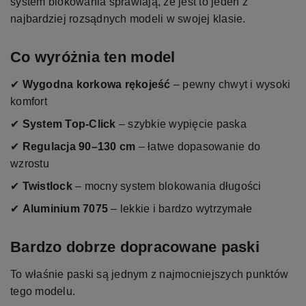
system blokowania sprawiają, że jest to jeden z
najbardziej rozsądnych modeli w swojej klasie.
Co wyróżnia ten model
✔
Wygodna korkowa rękojeść
– pewny chwyt i wysoki
komfort
✔
System Top-Click
– szybkie wypięcie paska
✔
Regulacja 90–130 cm
– łatwe dopasowanie do
wzrostu
✔
Twistlock
– mocny system blokowania długości
✔
Aluminium 7075
– lekkie i bardzo wytrzymałe
Bardzo dobrze dopracowane paski
To właśnie paski są jednym z najmocniejszych punktów
tego modelu.