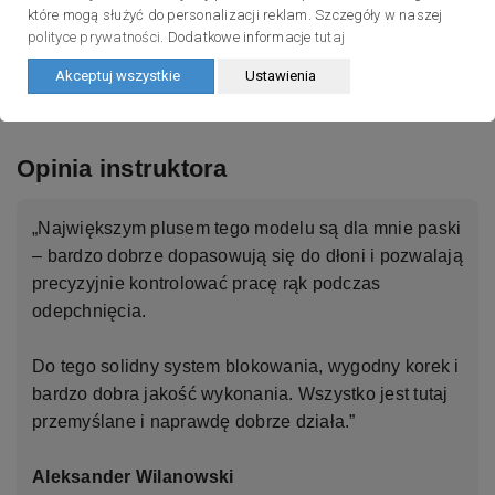
dobrze wyważonym.
które mogą służyć do personalizacji reklam. Szczegóły w naszej
polityce prywatności
. Dodatkowe informacje
tutaj
To bardzo dobry wybór dla osób uczących się techniki
Akceptuj wszystkie
Ustawienia
oraz tych, którzy chcą po prostu mieć porządne kijki na
lata.
Opinia instruktora
„Największym plusem tego modelu są dla mnie paski
– bardzo dobrze dopasowują się do dłoni i pozwalają
precyzyjnie kontrolować pracę rąk podczas
odepchnięcia.
Do tego solidny system blokowania, wygodny korek i
bardzo dobra jakość wykonania. Wszystko jest tutaj
przemyślane i naprawdę dobrze działa.”
Aleksander Wilanowski