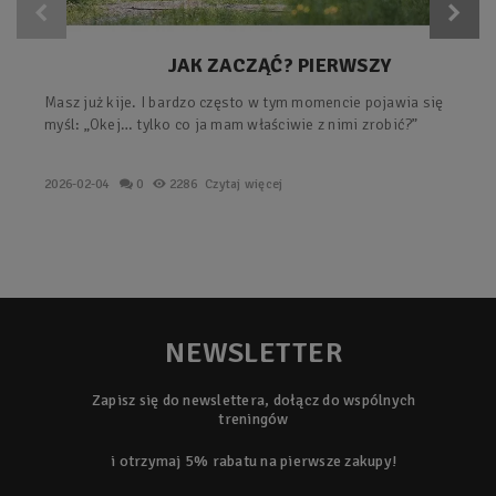
JAK ZACZĄĆ? PIERWSZY
TRENING Z KIJAMI – PROSTY
Masz już kije. I bardzo często w tym momencie pojawia się
PLAN KROK PO KROKU.
myśl: „Okej… tylko co ja mam właściwie z nimi zrobić?”
2026-02-04
0
2286
Czytaj więcej
NEWSLETTER
Zapisz się do newslettera, dołącz do wspólnych
treningów
i otrzymaj 5% rabatu na pierwsze zakupy!