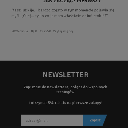
JAK ZACZĄĆ? PIERWSZY
TRENING Z KIJAMI – PROSTY
Masz już kije. I bardzo często w tym momencie pojawia się
PLAN KROK PO KROKU.
myśl: „Okej… tylko co ja mam właściwie z nimi zrobić?”
2026-02-04
0
2250
Czytaj więcej
NEWSLETTER
Zapisz się do newslettera, dołącz do wspólnych
treningów
i otrzymaj 5% rabatu na pierwsze zakupy!
Zapisz