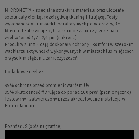
MICRONET™ – specjalna struktura materiału oraz ułożenie
splotu dały cienką, rozciągliwą tkaninę filtrującą. Testy
wykonane w warunkach laboratoryjnych potwierdziły, że
Micronet zatrzymuje pył, kurz i inne zanieczyszczenia o
wielkości od 1,7 - 2,6 µm (mikrona)
Produkty z linii F dają doskonałą ochronę i komfort w szerokim
wachlarzu aktywności wykonywanych w miastach lub miejscach
o wysokim stężeniu zanieczyszczeń.
Dodatkowe cechy :
99% ochrona przed promieniowaniem UV
99% skuteczność filtrująca do ponad 100 prań (pranie ręczne)
Testowany i zatwierdzony przez akredytowane instytucje w
Korei i Japonii
Rozmiar : S (opis na grafice)