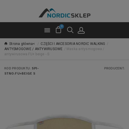
0
Strona główna<
/
CZĘŚCI I AKCESORIA NORDIC WALKING
/
ANTYSMOGOWE / ANTYWIRUSOWE
/
Maska antysmogowa /
antywirusowa FU+ beige - S
KOD PRODUKTU:
SPI-
PRODUCENT:
STNO:FU+BEIGE S