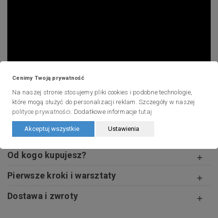
Cenimy Twoją prywatność
Na naszej stronie stosujemy pliki cookies i podobne technologie,
które mogą służyć do personalizacji reklam. Szczegóły w naszej
polityce prywatności
. Dodatkowe informacje
tutaj
Akceptuj wszystkie
Ustawienia
Jak zacząć nordic walking?
Od kogo kupujesz?
Pierwsze kroki i warsztaty
Dostawa i zwroty