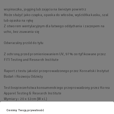
wspinaczka, jogging lub zajęcia na świeżym powietrz
Może służyć jako czapka, opaska do włosów, wyściółka kasku, szal
lub opaska na rękę
Z otworem wentylacyjnym dla łatwego oddychania i zaczepem na
ucho, bez zsuwania się
Odwracalny przód do tyłu
Z ochroną przed promieniowaniem UV, 97% certyfikowane przez
FITI Testing and Research Institute
Raport z testu jakości przeprowadzonego przez Koreański Instytut
Badań i Rozwoju Odzieży
Test bezpieczeństwa konsumenckiego przeprowadzony przez Korea
Apparel Testing & Research Institute
Wymiary : 20 x 12cm (W x L)
Cenimy Twoją prywatność