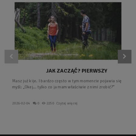
JAK ZACZĄĆ? PIERWSZY
TRENING Z KIJAMI – PROSTY
Masz już kije. I bardzo często w tym momencie pojawia się
PLAN KROK PO KROKU.
myśl: „Okej… tylko co ja mam właściwie z nimi zrobić?”
2026-02-04
0
2250
Czytaj więcej