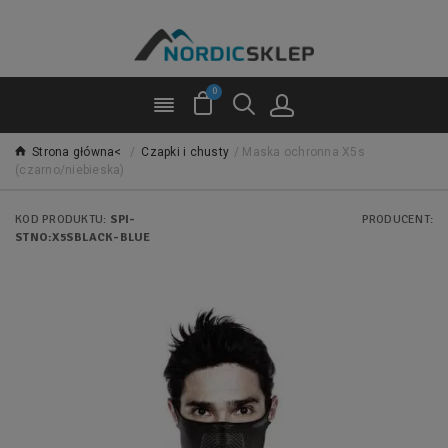
0
Strona główna<
/
Czapki i chusty
/
Maska ochronna X5s
(czarno/niebieska)
KOD PRODUKTU:
SPI-
PRODUCENT:
STNO:X5SBLACK-BLUE