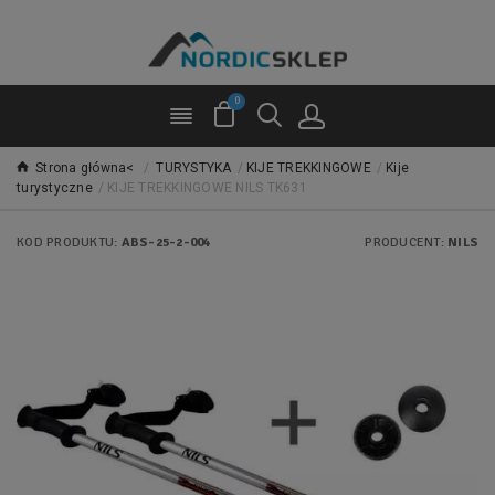
0
Strona główna<
/
TURYSTYKA
/
KIJE TREKKINGOWE
/
Kije
turystyczne
/
KIJE TREKKINGOWE NILS TK631
KOD PRODUKTU:
ABS-25-2-004
PRODUCENT:
NILS