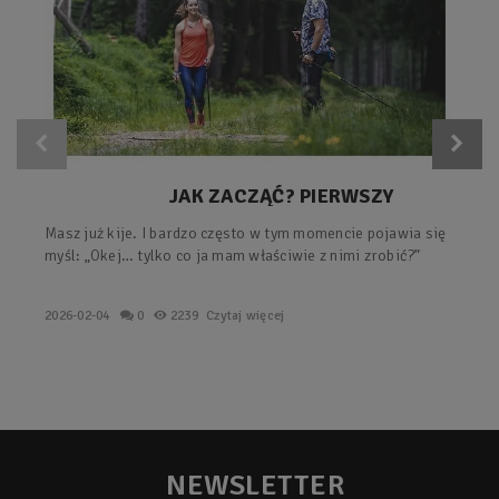
JAK ZACZĄĆ? PIERWSZY
TRENING Z KIJAMI – PROSTY
Masz już kije. I bardzo często w tym momencie pojawia się
PLAN KROK PO KROKU.
myśl: „Okej… tylko co ja mam właściwie z nimi zrobić?”
2026-02-04
0
2239
Czytaj więcej
NEWSLETTER