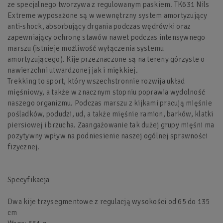
ze specjalnego tworzywa z regulowanym paskiem. TK631 Nils
Extreme wyposażone są w wewnętrzny system amortyzujący
anti-shock, absorbujący drgania podczas wędrówki oraz
zapewniający ochronę stawów nawet podczas intensywnego
marszu (istnieje możliwość wyłączenia systemu
amortyzującego). Kije przeznaczone są na tereny górzyste o
nawierzchni utwardzonej jak i miękkiej.
Trekking to sport, który wszechstronnie rozwija układ
mięśniowy, a także w znacznym stopniu poprawia wydolność
naszego organizmu. Podczas marszu z kijkami pracują mięśnie
pośladków, podudzi, ud, a także mięśnie ramion, barków, klatki
piersiowej i brzucha. Zaangażowanie tak dużej grupy mięśni ma
pozytywny wpływ na podniesienie naszej ogólnej sprawności
fizycznej.
Specyfikacja
Dwa kije trzysegmentowe z regulacją wysokości od 65 do 135
cm