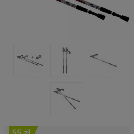
55 zł