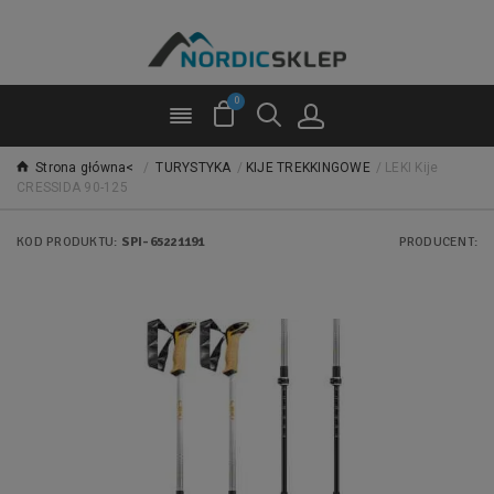
0
Strona główna<
/
TURYSTYKA
/
KIJE TREKKINGOWE
/
LEKI Kije
CRESSIDA 90-125
KOD PRODUKTU:
SPI-65221191
PRODUCENT: