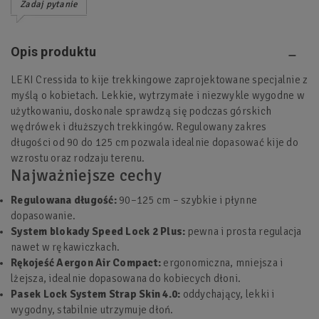
Zadaj pytanie
Opis produktu
LEKI Cressida to kije trekkingowe zaprojektowane specjalnie z
myślą o kobietach. Lekkie, wytrzymałe i niezwykle wygodne w
użytkowaniu, doskonale sprawdzą się podczas górskich
wędrówek i dłuższych trekkingów. Regulowany zakres
długości od 90 do 125 cm pozwala idealnie dopasować kije do
wzrostu oraz rodzaju terenu.
Najważniejsze cechy
Regulowana długość:
90–125 cm – szybkie i płynne
dopasowanie.
System blokady Speed Lock 2 Plus:
pewna i prosta regulacja
nawet w rękawiczkach.
Rękojeść Aergon Air Compact:
ergonomiczna, mniejsza i
lżejsza, idealnie dopasowana do kobiecych dłoni.
Pasek Lock System Strap Skin 4.0:
oddychający, lekki i
wygodny, stabilnie utrzymuje dłoń.