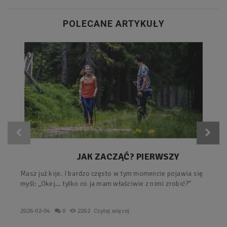
POLECANE ARTYKUŁY
JAK ZACZĄĆ? PIERWSZY
TRENING Z KIJAMI – PROSTY
Masz już kije. I bardzo często w tym momencie pojawia się
PLAN KROK PO KROKU.
myśl: „Okej… tylko co ja mam właściwie z nimi zrobić?”
2026-02-04
0
2262
Czytaj więcej