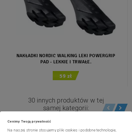
NAKŁADKI NORDIC WALKING LEKI POWERGRIP
PAD - LEKKIE I TRWAŁE.
59 zł
30 innych produktów w tej
samej kategorii:
Cenimy Twoją prywatność
Na naszej stronie stosujemy pliki cookies i podobne technologie,