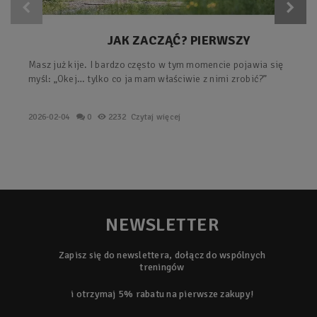
JAK ZACZĄĆ? PIERWSZY
TRENING Z KIJAMI – PROSTY
Masz już kije. I bardzo często w tym momencie pojawia się
PLAN KROK PO KROKU.
myśl: „Okej… tylko co ja mam właściwie z nimi zrobić?”
2026-02-04
0
2232
Czytaj więcej
NEWSLETTER
Zapisz się do newslettera, dołącz do wspólnych
treningów
i otrzymaj 5% rabatu na pierwsze zakupy!