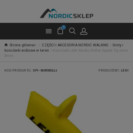
0
Strona główna<
/
CZĘŚCI I AKCESORIA NORDIC WALKING
/
Groty i
końcówki widiowe w teren
/
Końcówki LEKI Nordic/Roller Speed Tip neon
8mm
KOD PRODUKTU:
SPI-858980112
PRODUCENT:
LEKI