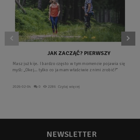
JAK ZACZĄĆ? PIERWSZY
TRENING Z KIJAMI – PROSTY
Masz już kije. I bardzo często w tym momencie pojawia się
PLAN KROK PO KROKU.
myśl: „Okej… tylko co ja mam właściwie z nimi zrobić?”
2026-02-04
0
2286
Czytaj więcej
NEWSLETTER