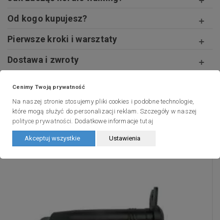
Od kogo kupujesz?
Pierwsze kroki i warsztaty
Dostawa i zwroty
Cenimy Twoją prywatność
10 innych produktów w tej
Na naszej stronie stosujemy pliki cookies i podobne technologie,
samej kategorii:
które mogą służyć do personalizacji reklam. Szczegóły w naszej
polityce prywatności
. Dodatkowe informacje
tutaj
Akceptuj wszystkie
Ustawienia
15%
Promocja