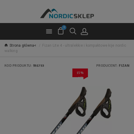
0
Strona główna<
/
Fizan Lite 4 - ultralekkie i kompaktowe kije nordic
walking
KOD PRODUKTU:
951753
PRODUCENT:
FIZAN
15%
Off