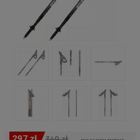
297 zł
349 zł