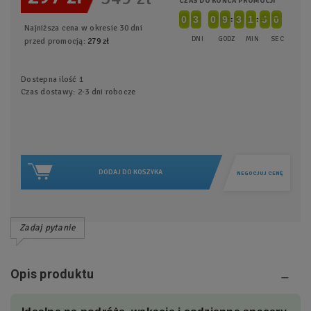
CZAS DO KOŃCA PROMOCJI
0
0
0
3
3
0
0
0
0
9
9
0
3
3
0
1
1
0
4
4
5
8
9
9
Najniższa cena w okresie 30 dni
DNI
GODZ
MIN
SEC
przed promocją:
279 zł
Dostepna ilość
1
Czas dostawy: 2-3 dni robocze
DODAJ DO KOSZYKA
NEGOCJUJ CENĘ
Zadaj pytanie
Opis produktu