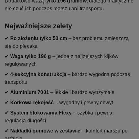
Dodatkowo ważą tylko
196 gramów
, dlatego praktycznie
nie czuć ich podczas marszu ani transportu.
Najważniejsze zalety
✔
Po złożeniu tylko 53 cm
– bez problemu zmieszczą
się do plecaka
✔
Waga tylko 196 g
– jedne z najlżejszych kijków
regulowanych
✔
4-sekcyjna konstrukcja
– bardzo wygodna podczas
transportu
✔
Aluminium 7001
– lekkie i bardzo wytrzymałe
✔
Korkowa rękojeść
– wygodny i pewny chwyt
✔
System blokowania Flexy
– szybka i pewna
regulacja długości
✔
Nakładki gumowe w zestawie
– komfort marszu po
asfalcie