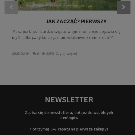
JAK ZACZĄĆ? PIERWSZY
TRENING Z KIJAMI – PROSTY
Masz już kije. I bardzo często w tym momencie pojawia się
PLAN KROK PO KROKU.
myśl: „Okej… tylko co ja mam właściwie z nimi zrobić?”
2026-02-04
0
2239
Czytaj więcej
NEWSLETTER
Zapisz się do newslettera, dołącz do wspólnych
treningów
i otrzymaj 5% rabatu na pierwsze zakupy!