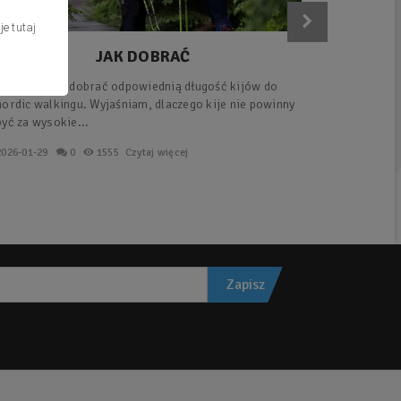
cje
tutaj
JAK DOBRAĆ
ODPOWIEDNIĄ DŁUGOŚĆ
Sprawdź, jak dobrać odpowiednią długość kijów do
Kompletny
KIJÓW DO NORDIC
nordic walkingu. Wyjaśniam, dlaczego kije nie powinny
dobrać ki
WALKINGU?
być za wysokie...
chaosu, za
2026-01-29
0
1555
Czytaj więcej
2026-01-29
Zapisz