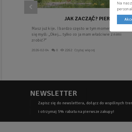
Na nasze
personal
JAK ZACZĄĆ? PIERWSZY
Akce
TRENING Z KIJAMI –
Masz już kije. I bardzo często w tym momencie pojawia
PROSTY PLAN KROK PO
się myśl: „Okej… tylko co ja mam właściwie z nimi
KROKU.
zrobić?”
2026-02-04
0
2262
Czytaj więcej
NEWSLETTER
Zapisz się do newslettera, dołącz do wspólnych tr
i otrzymaj 5% rabatu na pierwsze zakupy!