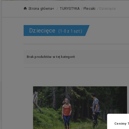
Strona główna<
/
TURYSTYKA
/
Plecaki
/
Dziecięce
Dziecięce
(1-0 z 1 szt.)
Brak produktów w tej kategorii
Cenimy 