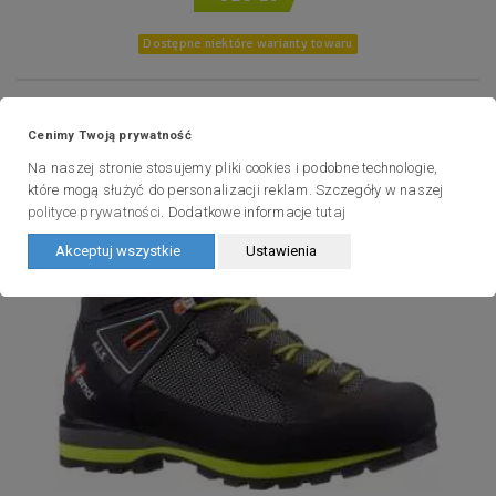
Dostępne niektóre warianty towaru
Cenimy Twoją prywatność
Na naszej stronie stosujemy pliki cookies i podobne technologie,
które mogą służyć do personalizacji reklam. Szczegóły w naszej
polityce prywatności
. Dodatkowe informacje
tutaj
Akceptuj wszystkie
Ustawienia