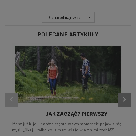
Cena: od najniższej
POLECANE ARTYKUŁY
JAK ZACZĄĆ? PIERWSZY
TRENING Z KIJAMI – PROSTY
Masz już kije. I bardzo często w tym momencie pojawia się
PLAN KROK PO KROKU.
myśl: „Okej… tylko co ja mam właściwie z nimi zrobić?”